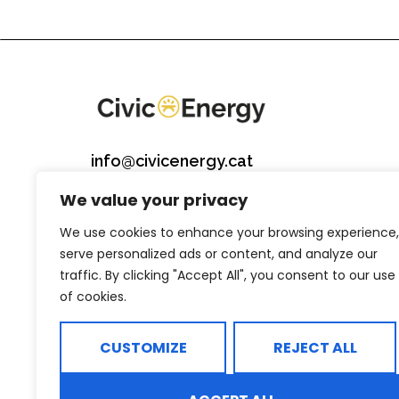
info@civicenergy.cat
722 511 619
We value your privacy
We use cookies to enhance your browsing experience,
serve personalized ads or content, and analyze our
traffic. By clicking "Accept All", you consent to our use
©2026 Civic Energy
of cookies.
Política de Privacitat
Avis Legal
Política de galetes
CUSTOMIZE
REJECT ALL