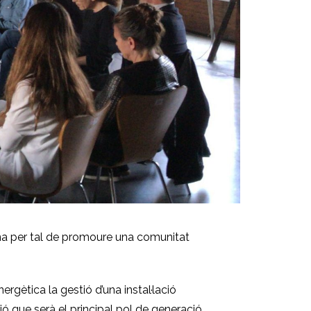
ona per tal de promoure una comunitat
rgètica la gestió d’una instal·lació
ió que serà el principal pol de generació