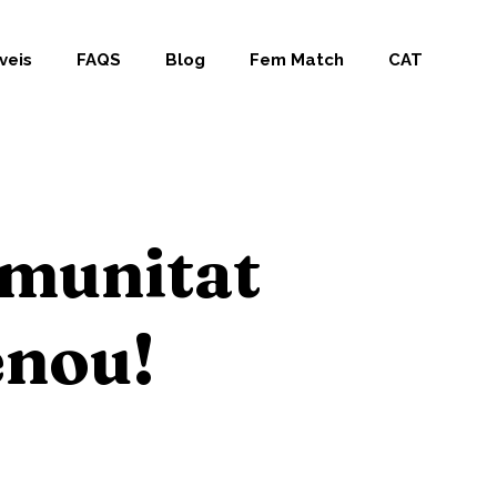
veis
FAQS
Blog
Fem Match
CAT
munitat
enou!