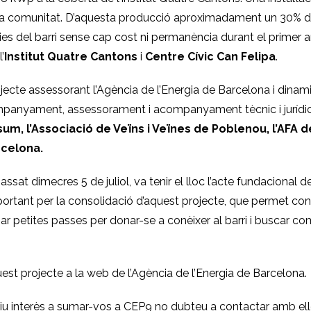
éixer la comunitat. D’aquesta producció aproximadament un 30% d
 del barri sense cap cost ni permanència durant el primer an
’
Institut Quatre Cantons
i
Centre Cívic Can Felipa
.
jecte assessorant l’Agència de l’Energia de Barcelona i dinam
panyament, assessorament i acompanyament tècnic i jurídic 
m, l’Associació de Veïns i Veïnes de Poblenou, l’AFA de 
rcelona.
sat dimecres 5 de juliol, va tenir el lloc l’acte fundacional de 
mportant per la consolidació d’aquest projecte, que permet con
ar petites passes per donar-se a conèixer al barri i buscar c
est projecte
a la web de l’Agència de l’Energia de Barcelona.
 teniu interès a sumar-vos a CEP9 no dubteu a contactar amb