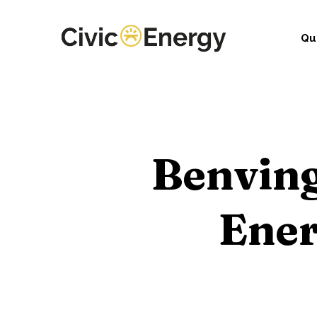
Qu
Benvin
Ener