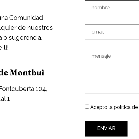
 una Comunidad
alquier de nuestros
a o sugerencia,
ti!
 de Montbui
Fontcuberta 104,
al 1
Acepto la política de
ENVIAR