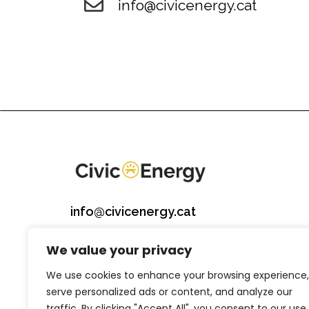
info@civicenergy.cat
info@civicenergy.cat
722 511 619
We value your privacy
We use cookies to enhance your browsing experience,
serve personalized ads or content, and analyze our
traffic. By clicking "Accept All", you consent to our use